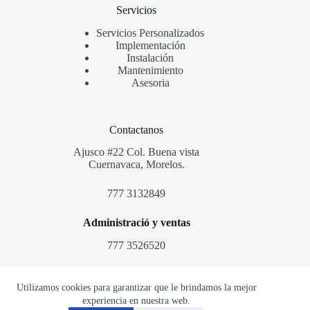
Servicios
Servicios
Personalizados
Implementación
Instalación
Mantenimiento
Asesoria
Contactanos
Ajusco #22 Col. Buena vista
Cuernavaca, Morelos.
777 3132849
Administració
y ventas
777 3526520
Central de Alarmas y Emergencias
Utilizamos cookies para garantizar que le brindamos la mejor
5544400655
experiencia en nuestra web.