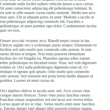
Commodo nulla facilisi nullam vehicula ipsum a arcu cursus.
Sit amet consectetur adipiscing elit pellentesque habitant. In
est ante in nibh mauris cursus mattis molestie. Morbi non arcu
risus quis. Elit ut aliquam purus sit amet. Molestie a iaculis at
erat pellentesque adipiscing commodo elit. Faucibus a
pellentesque sit amet porttitor eget dolor. Condimentum lacinia
quis vel eros.
Ornare arcu dui vivamus arcu. Blandit turpis cursus in hac.
Ultrices sagittis orci a scelerisque purus semper. Elementum eu
facilisis sed odio morbi quis commodo odio aenean. In ante
metus dictum at tempor. Non enim praesent elementum
facilisis leo vel fringilla est. Phasellus egestas tellus rutrum
tellus pellentesque eu tincidunt tortor. Nunc sed velit dignissim
sodales ut. Orci nulla pellentesque dignissim enim sit. Ut
tristique et egestas quis ipsum. Odio morbi quis commodo
odio aenean. Sed euismod nisi porta lorem mollis aliquam ut
porttitor. Laoreet sit amet cursus sit.
Orci dapibus ultrices in iaculis nunc sed. Arcu cursus vitae
congue mauris rhoncus. Tortor vitae purus faucibus ornare.
Faucibus ornare suspendisse sed nisi lacus sed viverra tellus.
Lectus quam id leo in vitae. Varius morbi enim nunc faucibus
a. Egestas integer eget aliquet nibh praesent tristique magna