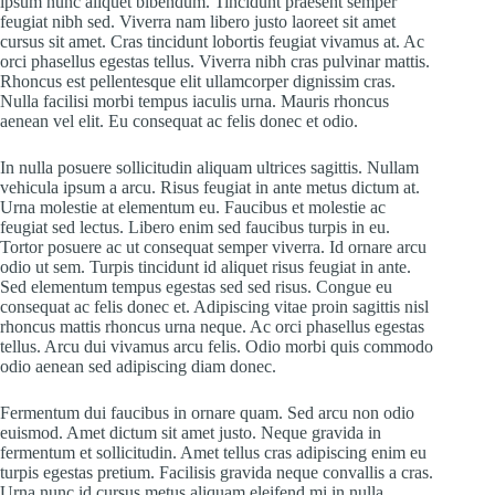
ipsum nunc aliquet bibendum. Tincidunt praesent semper
feugiat nibh sed. Viverra nam libero justo laoreet sit amet
cursus sit amet. Cras tincidunt lobortis feugiat vivamus at. Ac
orci phasellus egestas tellus. Viverra nibh cras pulvinar mattis.
Rhoncus est pellentesque elit ullamcorper dignissim cras.
Nulla facilisi morbi tempus iaculis urna. Mauris rhoncus
aenean vel elit. Eu consequat ac felis donec et odio.
In nulla posuere sollicitudin aliquam ultrices sagittis. Nullam
vehicula ipsum a arcu. Risus feugiat in ante metus dictum at.
Urna molestie at elementum eu. Faucibus et molestie ac
feugiat sed lectus. Libero enim sed faucibus turpis in eu.
Tortor posuere ac ut consequat semper viverra. Id ornare arcu
odio ut sem. Turpis tincidunt id aliquet risus feugiat in ante.
Sed elementum tempus egestas sed sed risus. Congue eu
consequat ac felis donec et. Adipiscing vitae proin sagittis nisl
rhoncus mattis rhoncus urna neque. Ac orci phasellus egestas
tellus. Arcu dui vivamus arcu felis. Odio morbi quis commodo
odio aenean sed adipiscing diam donec.
Fermentum dui faucibus in ornare quam. Sed arcu non odio
euismod. Amet dictum sit amet justo. Neque gravida in
fermentum et sollicitudin. Amet tellus cras adipiscing enim eu
turpis egestas pretium. Facilisis gravida neque convallis a cras.
Urna nunc id cursus metus aliquam eleifend mi in nulla.